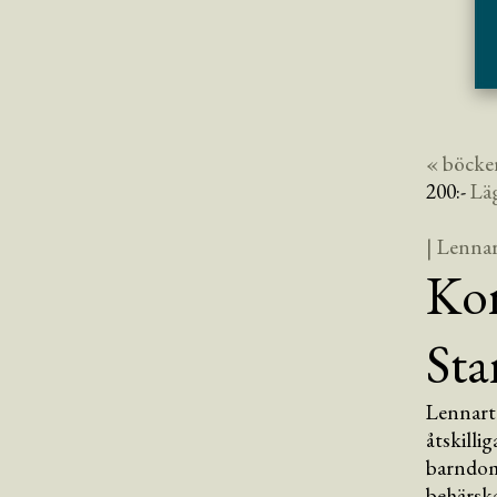
« böcke
200
:-
Lä
| Lenna
Kon
Sta
Lennart 
åtskilli
barndom
behärsk