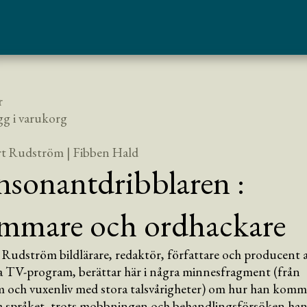
r
gg i varukorg
rt Rudström
| Fibben Hald
sonantdribblaren :
mmare och ordhackare
Rudström bildlärare, redaktör, författare och producent 
ga TV-program, berättar här i några minnesfragment (från
 och vuxenliv med stora talsvårigheter) om hur han kommi
a språket, trots mobbningen och behandlingsförsöken ha