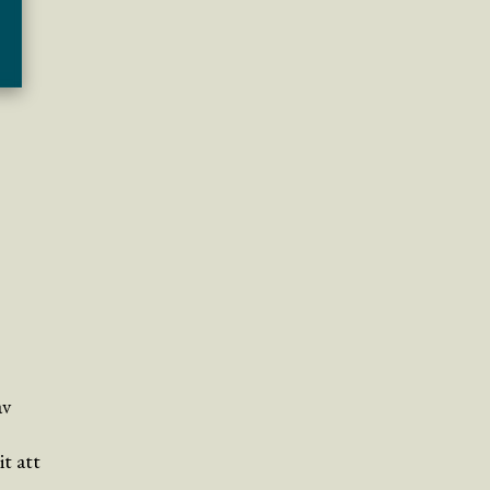
av
t att
n