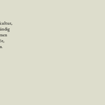
kultur,
tändig
, men
ör,
m.