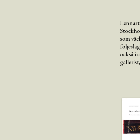
Lennart
Stockhol
som väck
följesla
också i 
galleris