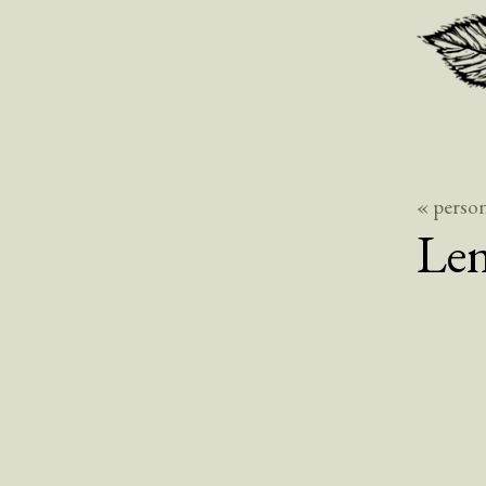
« perso
Len