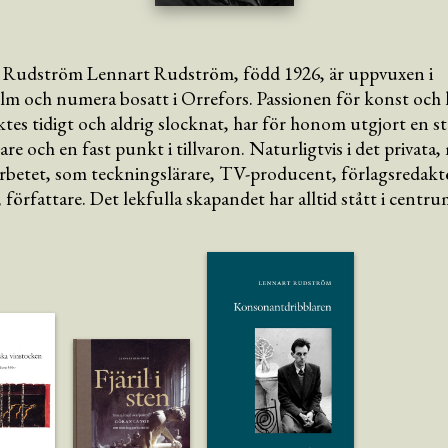
 Rudström Lennart Rudström, född 1926, är uppvuxen i
m och numera bosatt i Orrefors. Passionen för konst och 
tes tidigt och aldrig slocknat, har för honom utgjort en s
gare och en fast punkt i tillvaron. Naturligtvis i det privata
arbetet, som teckningslärare, TV-producent, förlagsredakt
t, författare. Det lekfulla skapandet har alltid stått i centru