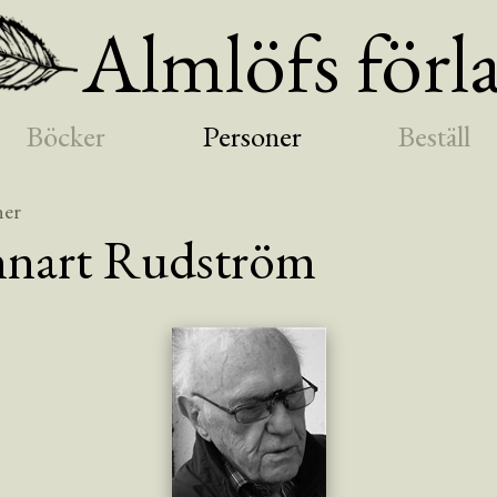
Almlöfs förl
Böcker
Personer
Beställ
ner
nart
Rudström