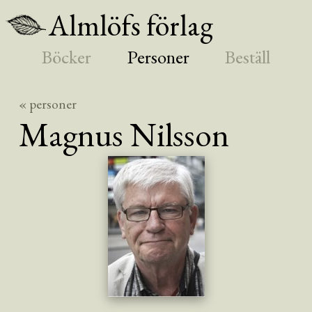
Almlöfs förlag
Böcker
Personer
Beställ
« personer
Magnus
Nilsson