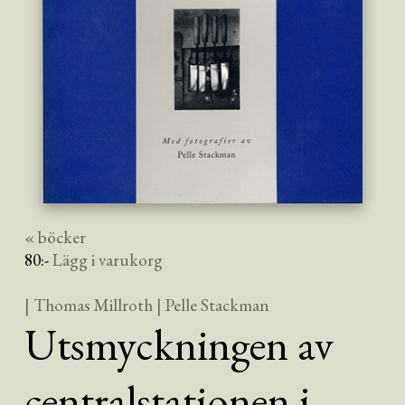
« böcker
80
:-
Lägg i varukorg
| Thomas Millroth
| Pelle Stackman
Utsmyckningen av
centralstationen i