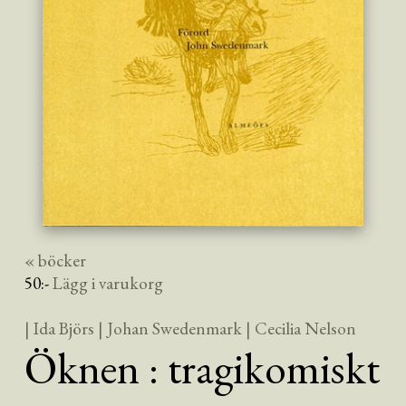
« böcker
50
:-
Lägg i varukorg
| Ida Björs
| Johan Swedenmark
| Cecilia Nelson
Öknen : tragikomiskt