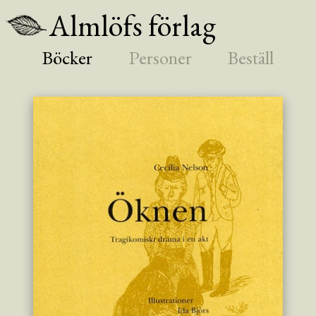
Almlöfs förlag
Böcker
Personer
Beställ