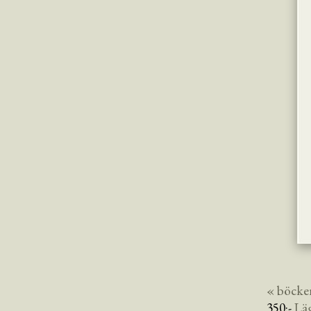
« böcke
350
:-
Lä