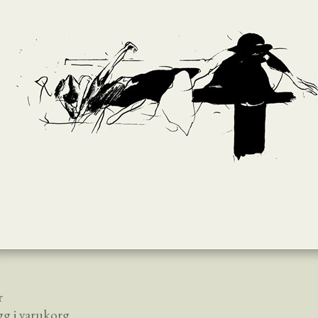
r
gg i varukorg