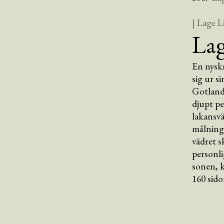
| Lage L
Lag
En nyskr
sig ur s
Gotland 
djupt pe
lakansvä
målninga
vädret s
personli
sonen, 
160 sido