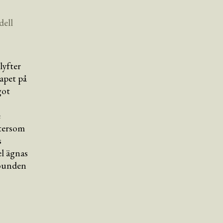
dell
lyfter
kapet på
got
e
ftersom
s
el ägnas
nbunden