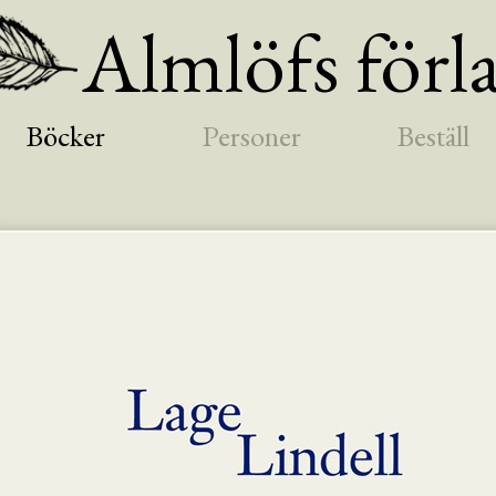
Almlöfs förl
Böcker
Personer
Beställ