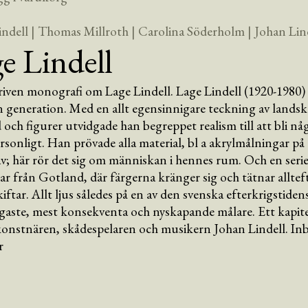
indell
| Thomas Millroth
| Carolina Söderholm
| Johan Lin
e Lindell
iven monografi om Lage Lindell. Lage Lindell (1920-1980) 
in generation. Med en allt egensinnigare teckning av lands
och figurer utvidgade han begreppet realism till att bli nå
rsonligt. Han prövade alla material, bl a akrylmålningar på
v; här rör det sig om människan i hennes rum. Och en seri
r från Gotland, där färgerna kränger sig och tätnar allte
kiftar. Allt ljus således på en av den svenska efterkrigstiden
gaste, mest konsekventa och nyskapande målare. Ett kapit
konstnären, skådespelaren och musikern Johan Lindell. I
r