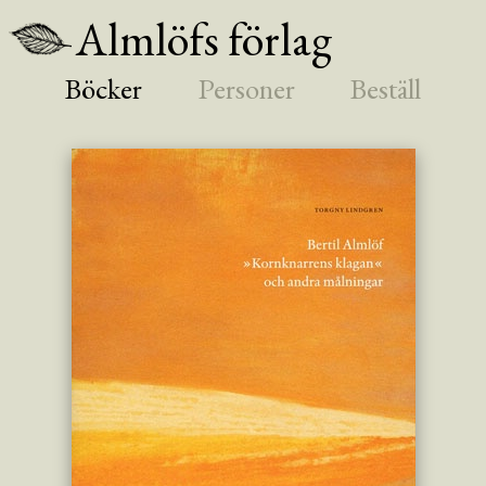
Almlöfs förlag
Böcker
Personer
Beställ