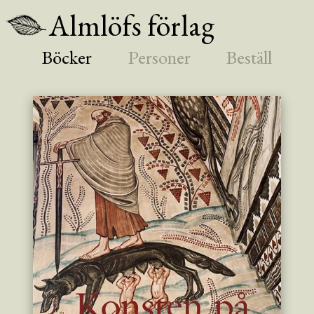
Almlöfs förlag
Böcker
Personer
Beställ