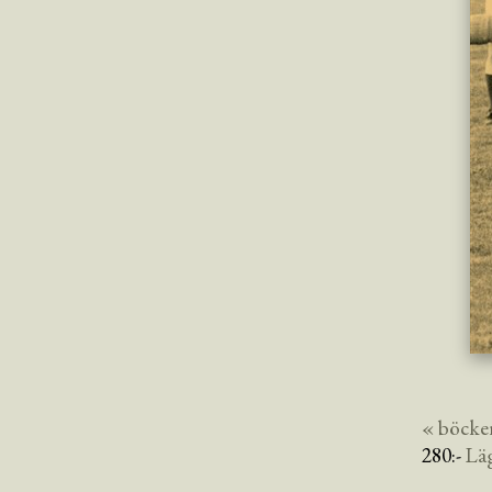
« böcke
280
:-
Lä