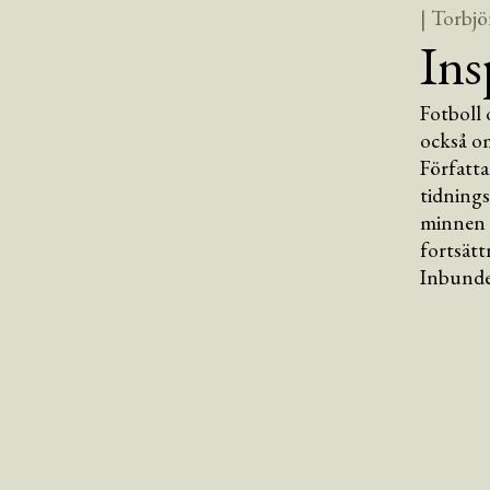
| Torbjö
Ins
Fotboll
också o
Författa
tidnings
minnen o
fortsätt
Inbunde