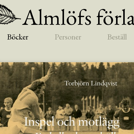
Almlöfs förl
Böcker
Personer
Beställ