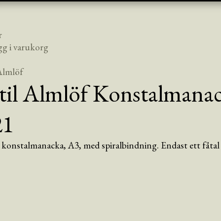
r
gg i varukorg
 Almlöf
til Almlöf Konstalmana
21
 konstalmanacka, A3, med spiralbindning. Endast ett fåtal 