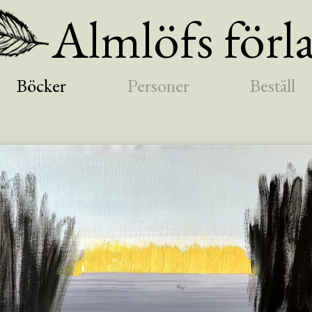
Almlöfs förl
Böcker
Personer
Beställ