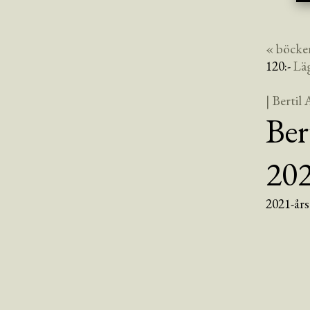
« böcke
120
:-
Lä
| Bertil
Ber
20
2021-års