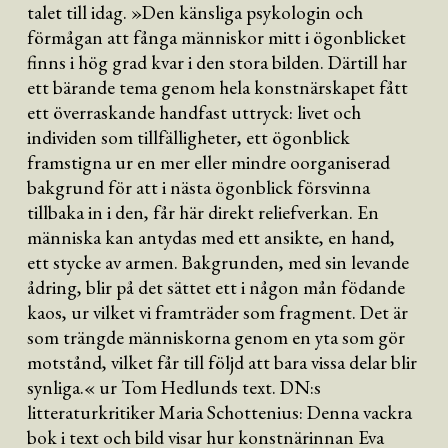
talet till idag. »Den känsliga psykologin och
förmågan att fånga människor mitt i ögonblicket
finns i hög grad kvar i den stora bilden. Därtill har
ett bärande tema genom hela konstnärskapet fått
ett överraskande handfast uttryck: livet och
individen som tillfälligheter, ett ögonblick
framstigna ur en mer eller mindre oorganiserad
bakgrund för att i nästa ögonblick försvinna
tillbaka in i den, får här direkt reliefverkan. En
människa kan antydas med ett ansikte, en hand,
ett stycke av armen. Bakgrunden, med sin levande
ådring, blir på det sättet ett i någon mån födande
kaos, ur vilket vi framträder som fragment. Det är
som trängde människorna genom en yta som gör
motstånd, vilket får till följd att bara vissa delar blir
synliga.« ur Tom Hedlunds text. DN:s
litteraturkritiker Maria Schottenius: Denna vackra
bok i text och bild visar hur konstnärinnan Eva