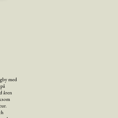
ungby med
 på
d åren
liksom
tur.
ch