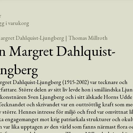
r
gg i varukorg
argret Dahlquist-Ljungberg
| Thomas Millroth
 Margret Dahlquist-
ngberg
gret Dahlquist-Ljungberg (1915-2002) var tecknare och
fattare. Större delen av sitt liv levde hon i småländska Lj
 konstnären Sven Ljungberg och i sitt älskade Horns Udde
ecknandet och skrivandet var en outtröttlig kraft som me
v större. Hennes intresse för miljö och fred var omvittnat 
ka engagemanget mot krig patriarkala strukturer och okul
var lika upptagen av den värld som fanns närmast flora o