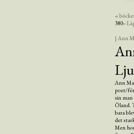
« böcke
380
:-
Lä
| Ann M
Ann
Lju
Ann Mar
poet/för
sin man
Öland. T
bara ble
det star
Men hon 