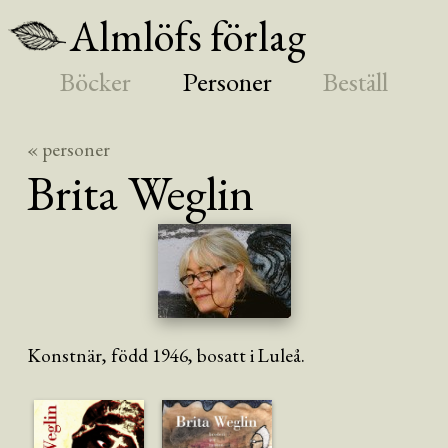
Almlöfs förlag
Böcker
Personer
Beställ
« personer
Brita
Weglin
Konstnär, född 1946, bosatt i Luleå.