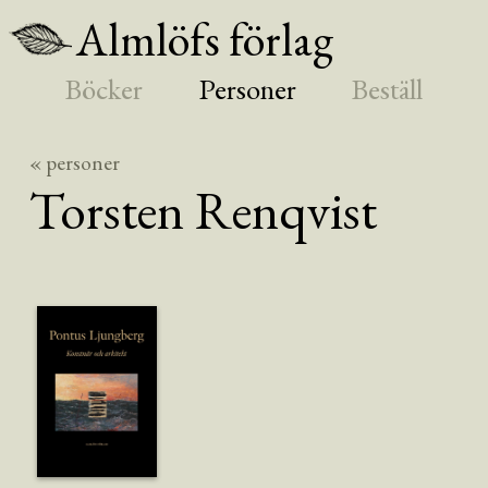
Almlöfs förlag
Böcker
Personer
Beställ
« personer
Torsten
Renqvist