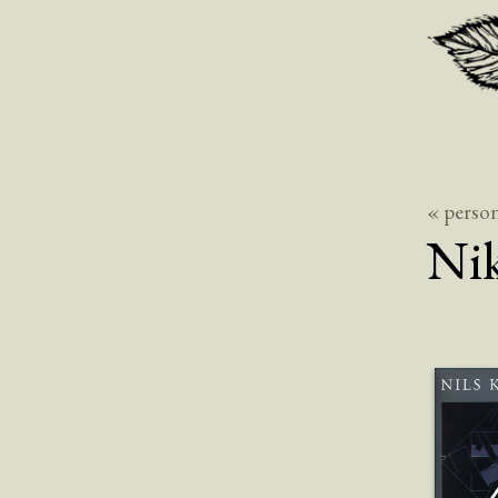
« perso
Nik