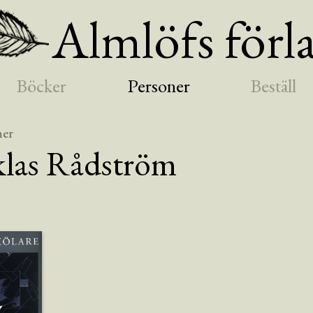
Almlöfs förl
Böcker
Personer
Beställ
ner
las
Rådström