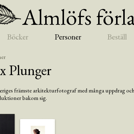
Almlöfs förl
Böcker
Personer
Beställ
ner
x
Plunger
veriges främste arkitekturfotograf med många uppdrag oc
uktioner bakom sig.