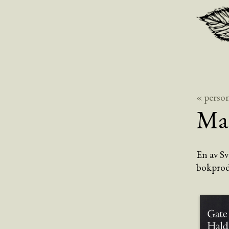
« perso
Ma
En av S
bokprod