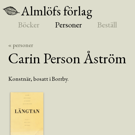
Almlöfs förlag
Böcker
Personer
Beställ
« personer
Carin
Person Åström
Konstnär, bosatt i Borrby.