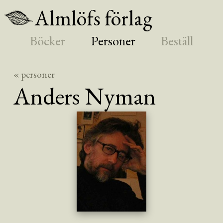
Almlöfs förlag
Böcker
Personer
Beställ
« personer
Anders
Nyman