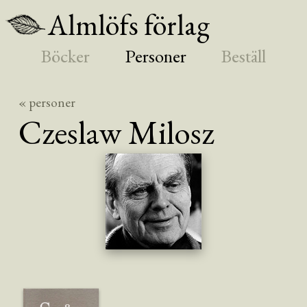
Almlöfs förlag
Böcker
Personer
Beställ
« personer
Czeslaw
Milosz