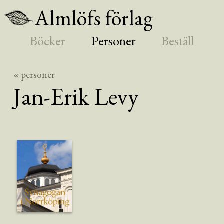
Almlöfs förlag
Böcker
Personer
Beställ
« personer
Jan-Erik
Levy