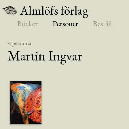
Almlöfs förlag
Böcker
Personer
Beställ
« personer
Martin
Ingvar