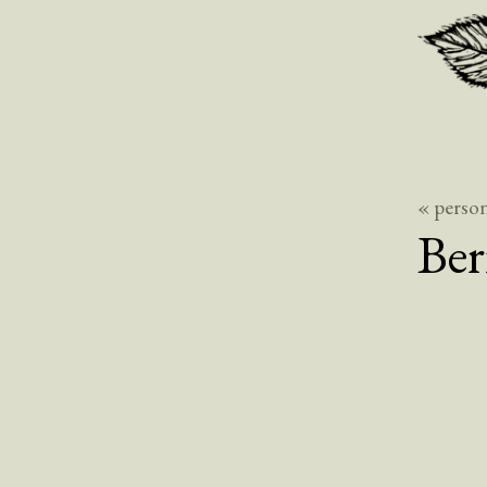
« perso
Ber