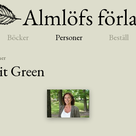
Almlöfs förl
Böcker
Personer
Beställ
ner
it
Green