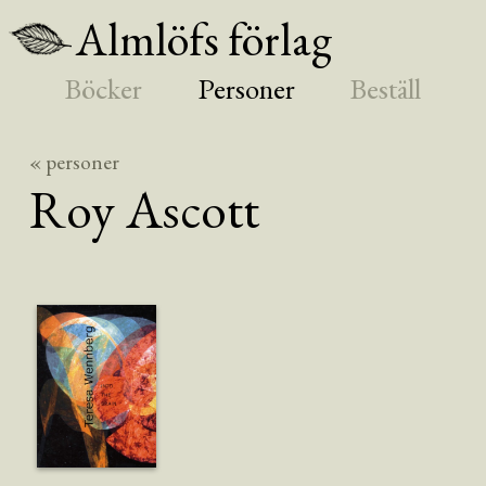
Almlöfs förlag
Böcker
Personer
Beställ
« personer
Roy
Ascott